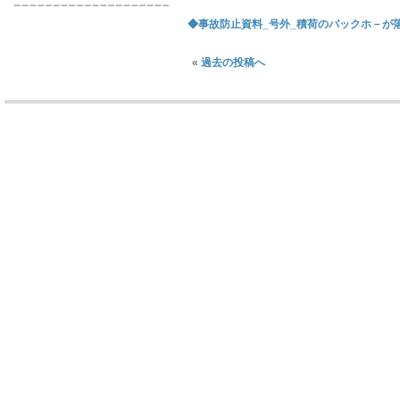
◆事故防止資料_号外_積荷のバックホ－が落下 
«
過去の投稿へ