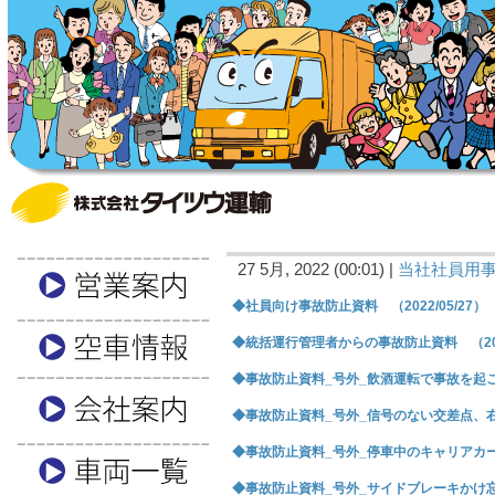
27 5月, 2022 (00:01) |
当社社員用
◆社員向け事故防止資料 （2022/05/27）
◆統括運行管理者からの事故防止資料 （2022
◆事故防止資料_号外_飲酒運転で事故を起こした
◆事故防止資料_号外_信号のない交差点、右折バ
◆事故防止資料_号外_停車中のキャリアカーに追
◆事故防止資料_号外_サイドブレーキかけ忘れ 