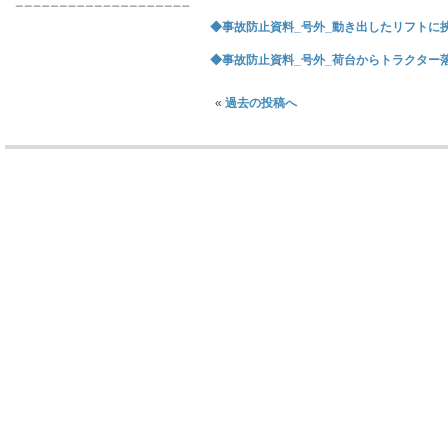
◆事故防止資料_号外_動き出したリフトに挟まれ
◆事故防止資料_号外_荷台からトラクター落下 
«
過去の投稿へ