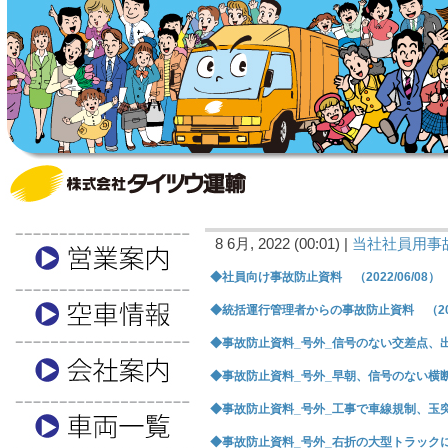
8 6月, 2022 (00:01) |
当社社員用事
◆社員向け事故防止資料 （2022/06/08）
◆統括運行管理者からの事故防止資料 （2022
◆事故防止資料_号外_信号のない交差点、出合い
◆事故防止資料_号外_早朝、信号のない横断歩道
◆事故防止資料_号外_工事で車線規制、玉突き相
◆事故防止資料_号外_右折の大型トラックにはね