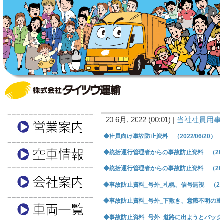
20 6月, 2022 (00:01) |
当社社員用
◆社員向け事故防止資料 （2022/06/20）
◆統括運行管理者からの事故防止資料 （2022
◆統括運行管理者からの事故防止資料 （2022
◆事故防止資料_号外_札幌、信号無視 （2022
◆事故防止資料_号外_下敷き、意識不明の重体 
◆事故防止資料_号外_道路に出ようとバック （