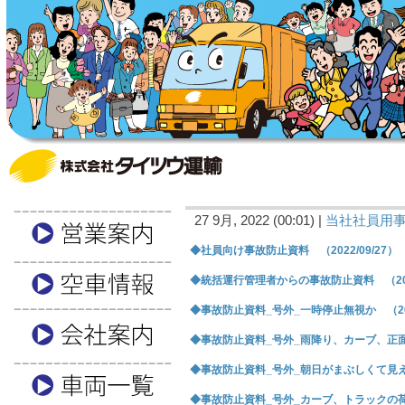
27 9月, 2022 (00:01) |
当社社員用
◆社員向け事故防止資料 （2022/09/27）
◆統括運行管理者からの事故防止資料 （2022
◆事故防止資料_号外_一時停止無視か （2022
◆事故防止資料_号外_雨降り、カーブ、正面衝突
◆事故防止資料_号外_朝日がまぶしくて見えなか
◆事故防止資料_号外_カーブ、トラックの荷台か