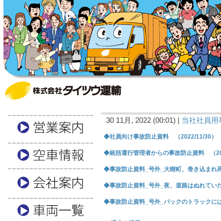
30 11月, 2022 (00:01) |
当社社員用
◆社員向け事故防止資料 （2022/11/30）
◆統括運行管理者からの事故防止資料 （2022
◆事故防止資料_号外_大樹町、巻き込まれ死亡 
◆事故防止資料_号外_夜、道路はぬれていた （
◆事故防止資料_号外_バックのトラックにはねら