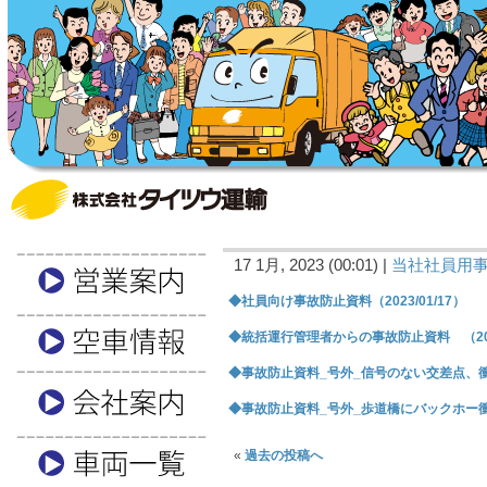
17 1月, 2023 (00:01) |
当社社員用
◆社員向け事故防止資料（2023/01/17）
◆統括運行管理者からの事故防止資料 （2023
◆事故防止資料_号外_信号のない交差点、衝突、
◆事故防止資料_号外_歩道橋にバックホー衝突 
«
過去の投稿へ