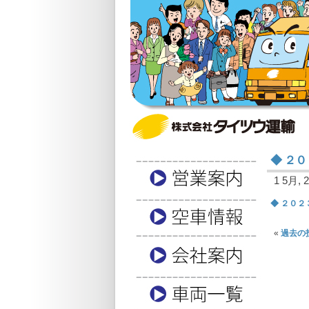
◆ ２
1 5月, 2
◆ ２０
«
過去の