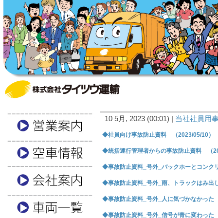
10 5月, 2023 (00:01) |
当社社員用
◆社員向け事故防止資料 （2023/05/10）
◆統括運行管理者からの事故防止資料 （2023
◆事故防止資料_号外_バックホーとコンクリ板
◆事故防止資料_号外_雨、トラックはみ出し正面
◆事故防止資料_号外_人に気づかなかった （2
◆事故防止資料_号外_信号が青に変わった （2