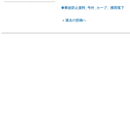
◆事故防止資料_号外_カーブ、積荷落下 （202
«
過去の投稿へ