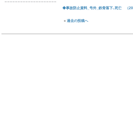
◆事故防止資料_号外_鉄骨落下､死亡 （2023
«
過去の投稿へ