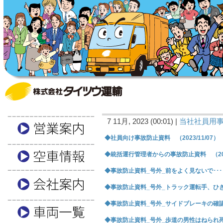
7 11月, 2023 (00:01) |
当社社員用
◆社員向け事故防止資料 （2023/11/07）
◆統括運行管理者からの事故防止資料 （2023
◆事故防止資料_号外_前をよく見ないで･･･ （
◆事故防止資料_号外_トラック運転手、ひき逃げ
◆事故防止資料_号外_サイドブレーキの確認 （
◆事故防止資料_号外_歩道の男性はねられ死亡 