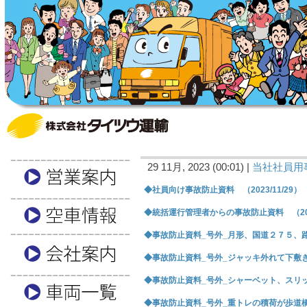
29 11月, 2023 (00:01) |
当社社員用
◆社員向け事故防止資料 （2023/11/29）
◆統括運行管理者からの事故防止資料 （2023
◆事故防止資料_号外_月形、国道２７５、路面凍
◆事故防止資料_号外_ジャッキ外れて下敷き死亡
◆事故防止資料_号外_シャーベット、スリップ 
◆事故防止資料_号外_重トレの積荷が歩道橋に衝