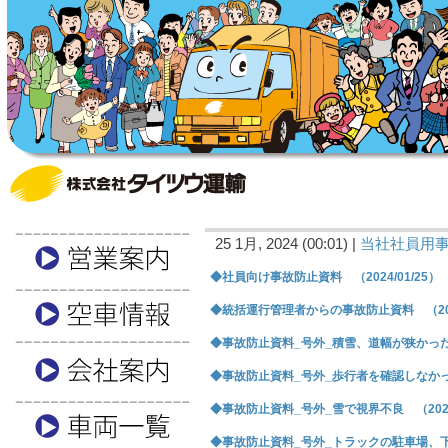
25 1月, 2024 (00:01) |
当社社員用
◆社員向け事故防止資料 （2024/01/25）
◆統括運行管理者からの事故防止資料 （2024
◆事故防止資料_号外_積雪、道幅が狭かった （
◆事故防止資料_号外_歩行者を確認しなかった 
◆事故防止資料_号外_雪で視界不良 （2024/
◆事故防止資料_号外_トラックの駐車場、下敷き