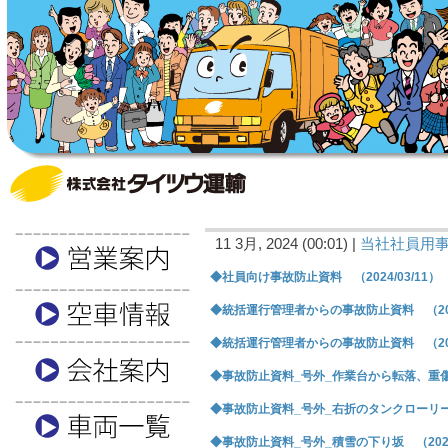
11 3月, 2024 (00:01) |
当社社員用
◆社員向け事故防止資料 （2024/03/11）
◆統括運行管理者からの事故防止資料 （2024
◆統括運行管理者からの事故防止資料 （2024
◆事故防止資料_号外_作業台から転落、重傷 （
◆事故防止資料_号外_右折のタンクローリーには
◆事故防止資料_号外_積雪の下り坂 （2024/