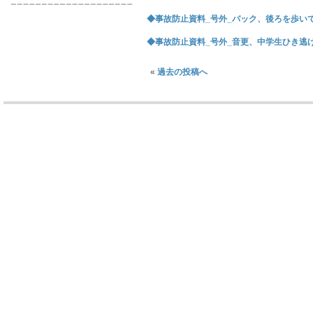
◆事故防止資料_号外_バック、後ろを歩いていた
◆事故防止資料_号外_音更、中学生ひき逃げされ
«
過去の投稿へ