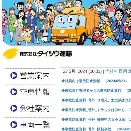
23 5月, 2024 (00:01) |
当社社員用
◆社員向け事故防止資料 （2024/05/23）
◆統括運行管理者からの事故防止資料 （2024
◆事故防止資料_号外_３歳児、窓に挟まれ死亡 
◆事故防止資料_号外_トラックはみ出し、３人死
◆事故防止資料_号外_登校中の女子児童、はねら
◆事故防止資料_号外_踏切事故 （2024/05