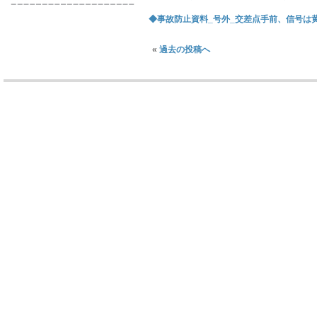
◆事故防止資料_号外_交差点手前、信号は黄色だ
«
過去の投稿へ