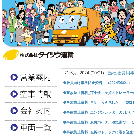
21 6月, 2024 (00:01) |
当社社員用
◆社員向け事故防止資料 （2024/06/21）
◆事故防止資料_苫小牧、左折のトレーラーに巻
◆事故防止資料_早朝、わき見した （2024/0
◆事故防止資料_エンジンカッターの刃が、首に接
◆事故防止資料_原付バイク、酒気帯び （202
◆事故防止資料_左折のトラックに巻き込まれ （