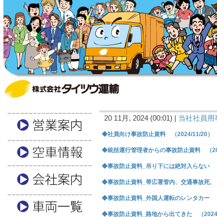
20 11月, 2024 (00:01) |
当社社員用
◆社員向け事故防止資料 （2024/11/20）
◆統括運行管理者からの事故防止資料 （2024
◆事故防止資料_吊り下には絶対入らない （20
◆事故防止資料_帯広署管内、交通事故死、４倍 
◆事故防止資料_外国人運転のレンタカー （20
◆事故防止資料_路地から出てきた （2024/1