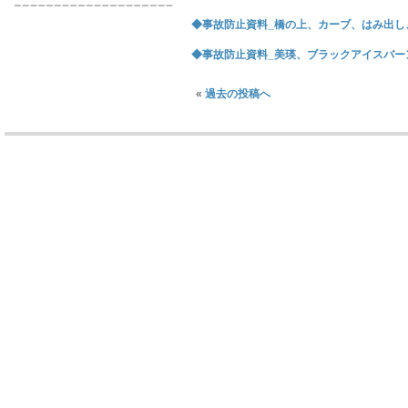
◆事故防止資料_橋の上、カーブ、はみ出し、正
◆事故防止資料_美瑛、ブラックアイスバーン、
«
過去の投稿へ