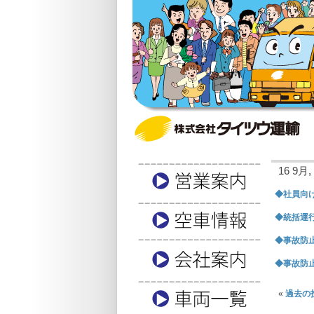
16 9月, 
◆社員向け
◆統括運行
◆事故防止
◆事故防止
«
過去の