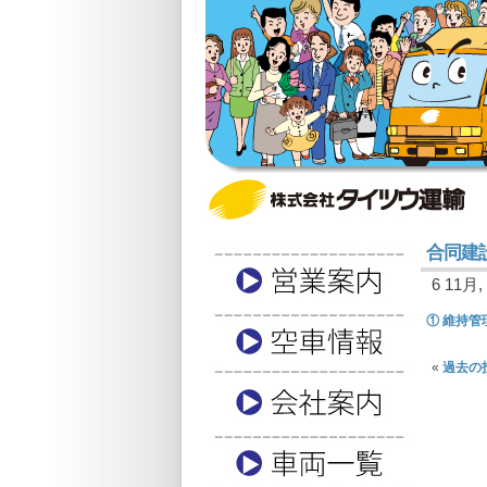
合同建
6 11月, 
① 維持管理
«
過去の