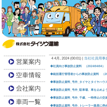
4 4月, 2024 (00:01) |
当社社員用事
◆社員向け事故防止資料 （2024/04/04）
◆統括運行管理者からの事故防止資料 （2024
◆事故防止資料_号外_タイヤとタイヤハウスに挟
◆事故防止資料_号外_駐車場、車を止めようと 
◆事故防止資料_号外_千歳、一時停止の交差点、
◆事故防止資料_号外_トレーラー路肩に停めて、