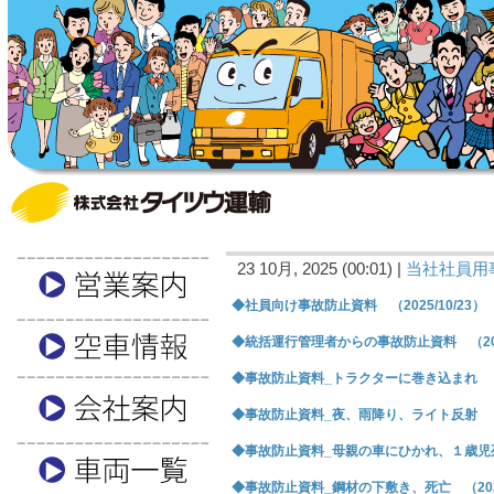
23 10月, 2025 (00:01) |
当社社員用
◆社員向け事故防止資料 （2025/10/23）
◆統括運行管理者からの事故防止資料 （2025
◆事故防止資料_トラクターに巻き込まれ （20
◆事故防止資料_夜、雨降り、ライト反射 （20
◆事故防止資料_母親の車にひかれ、１歳児死亡 
◆事故防止資料_鋼材の下敷き、死亡 （2025/